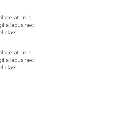
acerat. In id
illa lacus nec
l class
acerat. In id
illa lacus nec
l class