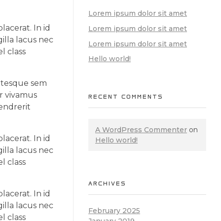
Lorem ipsum dolor sit amet
acerat. In id
Lorem ipsum dolor sit amet
illa lacus nec
Lorem ipsum dolor sit amet
l class
Hello world!
entesque sem
ar vivamus
RECENT COMMENTS
endrerit
A WordPress Commenter
on
acerat. In id
Hello world!
illa lacus nec
l class
ARCHIVES
acerat. In id
illa lacus nec
February 2025
l class