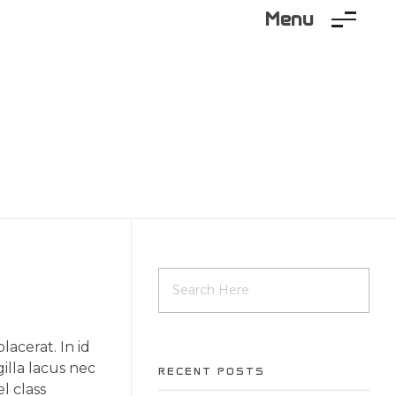
Menu
acerat. In id
illa lacus nec
RECENT POSTS
l class